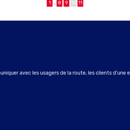
1
…
8
9
10
11
niquer avec les usagers de la route, les clients d’une e