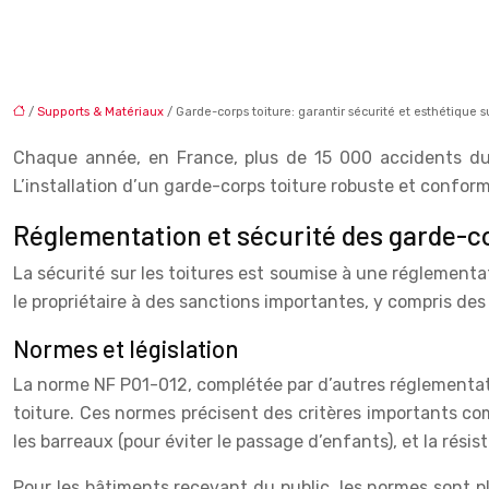
/
Supports & Matériaux
/ Garde-corps toiture: garantir sécurité et esthétique s
Chaque année, en France, plus de 15 000 accidents du t
L’installation d’un garde-corps toiture robuste et confor
Réglementation et sécurité des garde-co
La sécurité sur les toitures est soumise à une réglementa
le propriétaire à des sanctions importantes, y compris d
Normes et législation
La norme NF P01-012, complétée par d’autres réglementatio
toiture. Ces normes précisent des critères importants c
les barreaux (pour éviter le passage d’enfants), et la rési
Pour les bâtiments recevant du public, les normes sont p