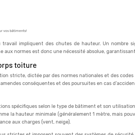
ur vos bâtiments!
ravail impliquent des chutes de hauteur. Un nombre sign
me aux normes est donc une nécessité absolue, garantissant 
rps toiture
tion stricte, dictée par des normes nationales et des code
es amendes conséquentes et des poursuites en cas d’acciden
ns spécifiques selon le type de bâtiment et son utilisation,
omme la hauteur minimale (généralement 1 mètre, mais pouva
stance aux charges (vent, neige).
lus strictes et imposent souvent des systèmes de sécurité